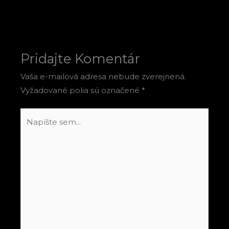
Pridajte Komentár
Vaša e-mailová adresa nebude zverejnená.
Vyžadované polia sú označené
*
Napíšte
sem...