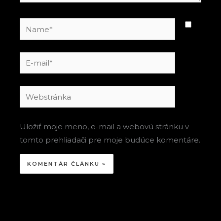
Name*
E-
mail*
Webstránka
Uložiť moje meno, e-mail a webovú stránku v
tomto prehliadači pre moje budúce komentáre.