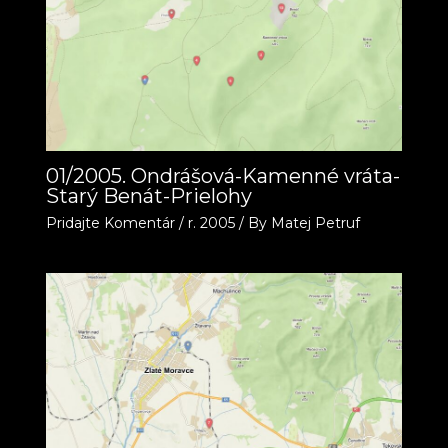
01/2005. Ondrášová-Kamenné vráta-
Starý Benát-Prielohy
Pridajte Komentár
/
r. 2005
/ By
Matej Petruf