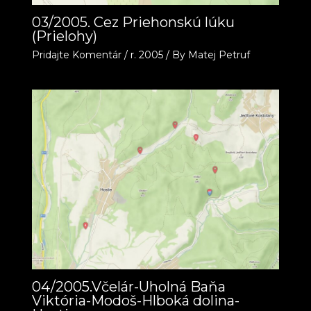
03/2005. Cez Priehonskú lúku
(Prielohy)
Pridajte Komentár
/
r. 2005
/ By
Matej Petruf
04/2005.Včelár-Uholná Baňa
Viktória-Modoš-Hlboká dolina-