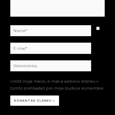
Name*
E-
mail*
Webstránka
Uložiť moje meno, e-mail a webovú stránku v
tomto prehliadači pre moje budúce komentáre.