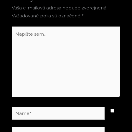
Vaša e-mailová adresa nebude zverejnená.
Vyžadované polia sú označené
*
Napíšte
sem...
Name*
E-