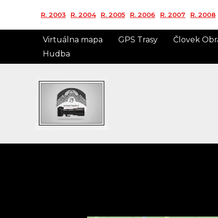
Preskočiť
R. 2003
R. 2004
R. 2005
R. 2006
R. 2007
R. 2008
na
obsah
Virtuálna mapa
GPS Trasy
Človek Obr
Hudba