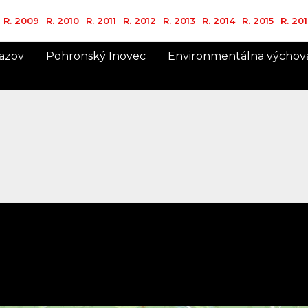
R. 2009
R. 2010
R. 2011
R. 2012
R. 2013
R. 2014
R. 2015
R. 20
azov
Pohronský Inovec
Environmentálna výchov