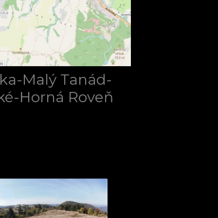
rka-Malý Tanád-
ské-Horná Roveň