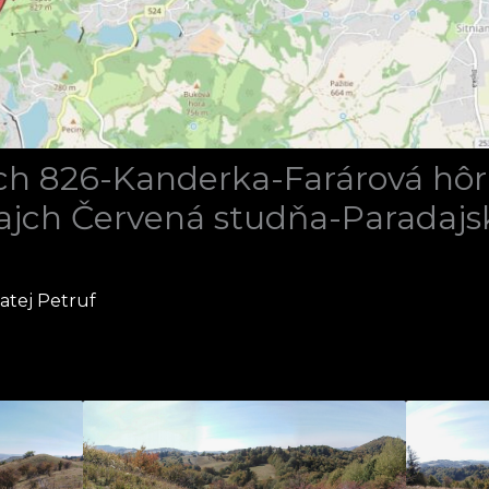
ch 826-Kanderka-Farárová hô
ajch Červená studňa-Paradaj
atej Petruf