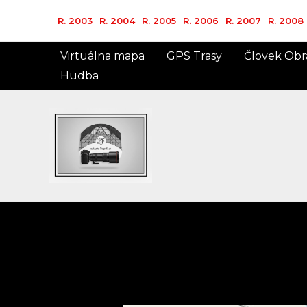
Preskočiť
R. 2003
R. 2004
R. 2005
R. 2006
R. 2007
R. 2008
na
obsah
Virtuálna mapa
GPS Trasy
Človek Obr
Hudba