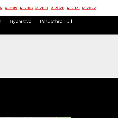
16
R. 2017
R. 2018
R. 2019
R. 2020
R. 2021
R. 2022
a
Rybárstvo
Pes Jethro Tull