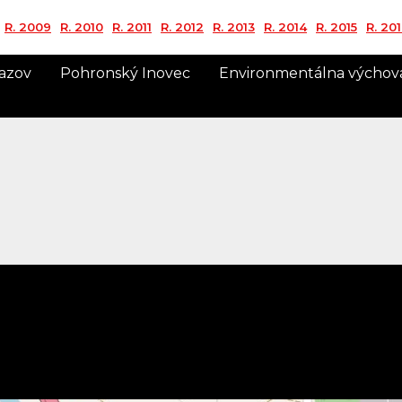
R. 2009
R. 2010
R. 2011
R. 2012
R. 2013
R. 2014
R. 2015
R. 20
azov
Pohronský Inovec
Environmentálna výchov