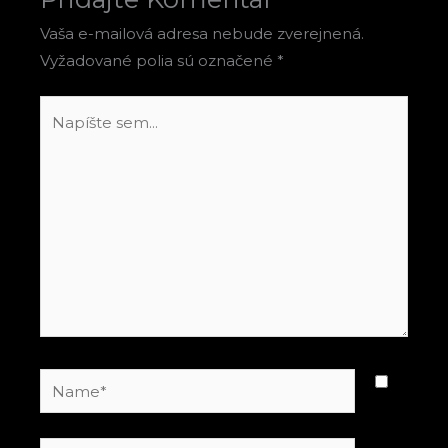
Vaša e-mailová adresa nebude zverejnená.
Vyžadované polia sú označené
*
Napíšte
sem...
Name*